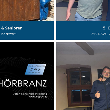
n & Senioren
5. 
l (Sportwart)
24.04.2026
, 