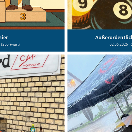
nier
Außerordentli
l (Sportwart)
02.06.2026
, 