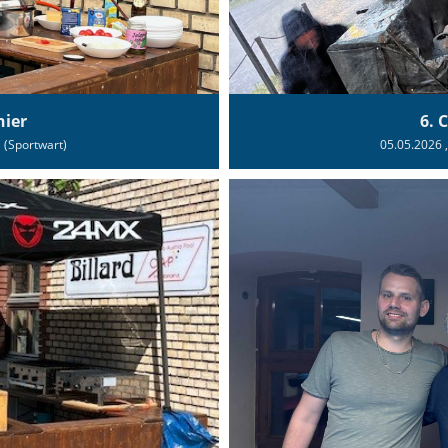
nier
6. 
l (Sportwart)
05.05.2026
,